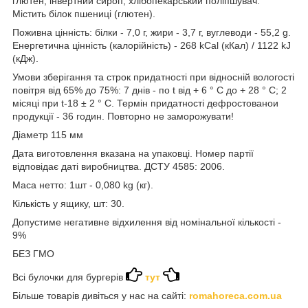
глютен, інвертний сироп, хлібопекарський поліпшувач.
Містить білок пшениці (глютен).
Поживна цінність: білки - 7,0 г, жири - 3,7 г, вуглеводи - 55,2 g.
Енергетична цінність (калорійність) - 268 kCal (кКал) / 1122 kJ
(кДж).
Умови зберігання та строк придатності при відносній вологості
повітря від 65% до 75%: 7 днів - по t від + 6 ° С до + 28 ° С; 2
місяці при t-18 ± 2 ° С. Термін придатності дефростованои
продукції - 36 годин. Повторно не заморожувати!
Діаметр 115 мм
Дата виготовлення вказана на упаковці. Номер партії
відповідає даті виробництва. ДСТУ 4585: 2006.
Маса нетто: 1шт - 0,080 kg (кг).
Кількість у ящику, шт: 30.
Допустиме негативне відхилення від номінальної кількості -
9%
БЕЗ ГМО
Всі булочки для бургерів
тут
Більше товарів дивіться у нас на сайті:
romahoreca.com.ua