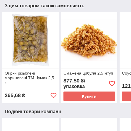
З цим товаром також замовляють
Огірки різьблені
Смажена цибуля 2,5 кг/уп
Соус
мариновані ТМ Чумак 2,5
877,50
₴/
кг
121
упаковка
265,68
₴
Купити
Подібні товари компанії