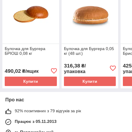
Булочка для Бургера
Булочка для Бургера 0,05
Було
БРІОШ 0,08 кг
кг (48 шт.)
Брио
316,38
425
₴/
490,02
₴/ящик
упаковка
упа
Купити
Купити
Про нас
92% позитивних з 79 відгуків за рік
Працює з 05.11.2013
м. Первомайський