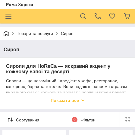
Рома Хорека
Товари та послуги
Сироп
Сироп
Сиропи для HoReCa — яскравий акцент у
кожному напої та десерті
Сиропи — це незамінний інгредієнт у кафе, ресторанах,
кав’ярнях, барах та готелях. Вони надають напоям і стравам
виразного смаку, кольору та аромату, роблячи кожен рецепт
впізнаваним і унікальним. У нашому асортименті
Показати все
представлені сиропи для кави, лимонадів, коктейлів,
морозива, випічки та фірмових авторських рішень.
Ми пропонуємо продукцію перевірених брендів, які
Сортування
0
Фільтри
гарантують стабільну якість, натуральні інгредієнти та
широкий вибір смаків — від класичних (ваніль, карамель,
малина) до сезонних і екзотичних (лаванда, імбир, манго,