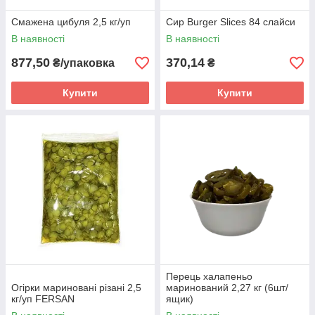
Смажена цибуля 2,5 кг/уп
Сир Burger Slices 84 слайси
В наявності
В наявності
877,50
370,14
₴/упаковка
₴
Купити
Купити
Перець халапеньо
Огірки мариновані різані 2,5
маринований 2,27 кг (6шт/
кг/уп FERSAN
ящик)