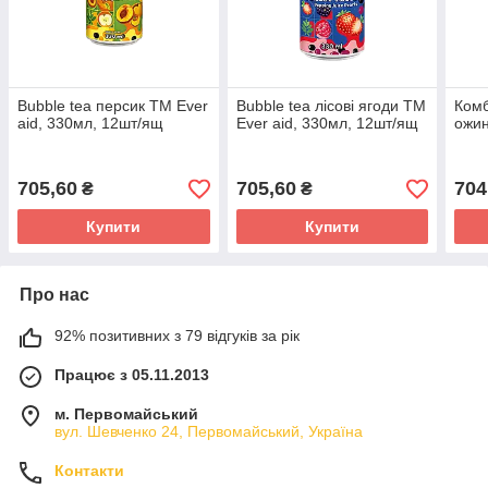
Bubble tea персик ТМ Ever
Bubble tea лісові ягоди ТМ
Комб
aid, 330мл, 12шт/ящ
Ever aid, 330мл, 12шт/ящ
ожин
705,60
705,60
704
₴
₴
Купити
Купити
Про нас
92% позитивних з 79 відгуків за рік
Працює з 05.11.2013
м. Первомайський
вул. Шевченко 24, Первомайський, Україна
Контакти