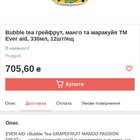
Bubble tea грейфрут, манго та маракуйя ТМ
Ever aid, 330мл, 12шт/ящ
В наявності
Роздріб
705,60
₴
Купити
Опис
Доставка
Оплата
Умови повернення
Опис
EVER AID «Bubble Tea GRAPEFRUIT MANGO PASSION
FRUIT» — слабогазований напій із соковитими кульками, що