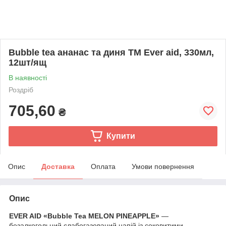
Bubble tea ананас та диня ТМ Ever aid, 330мл,
12шт/ящ
В наявності
Роздріб
705,60
₴
Купити
Опис
Доставка
Оплата
Умови повернення
Опис
EVER AID «Bubble Tea MELON PINEAPPLE»
—
безалкогольний слабогазований напій із соковитими