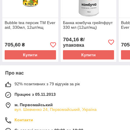
Bubble tea персик ТМ Ever
Банка комбуча грейпфрут
Bubb
aid, 330мл, 12шт/ящ
330 мл (12шт/ящ)
Ever
704,16
₴/
705,60
705
₴
упаковка
Купити
Купити
Про нас
92% позитивних з 79 відгуків за рік
Працює з 05.11.2013
м. Первомайський
вул. Шевченко 24, Первомайський, Україна
Контакти