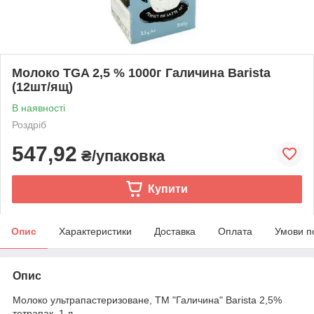
Молоко TGA 2,5 % 1000г Галичина Barista
(12шт/ящ)
В наявності
Роздріб
547,92
₴/упаковка
Купити
Опис
Характеристики
Доставка
Оплата
Умови п
Опис
Молоко ультрапастеризоване, TM "Галичина" Barista 2,5%
тетрапак, 1 л