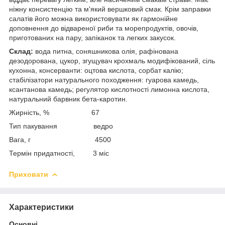
ніжну консистенцію та м'який вершковий смак. Крім заправки
салатів його можна використовувати як гармонійне
доповнення до відвареної риби та морепродуктів, овочів,
приготованих на пару, запіканок та легких закусок.
Склад:
вода питна, соняшникова олія, рафінована
дезодорована, цукор, згущувач крохмаль модифікований, сіль
кухонна, консерванти: оцтова кислота, сорбат калію;
стабілізатори натурального походження: гуарова камедь,
ксантанова камедь; регулятор кислотності лимонна кислота,
натуральний барвник бета-каротин.
Жирність, % 67
Тип пакування ведро
Вага, г 4500
Термін придатності, 3 міс
Приховати
Характеристики
Основні