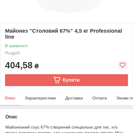
Майонез "Столовий 67%" 4,5 кг Professional
line
В наявності
Роздріб
404,58
₴
Купити
Опис
Характеристики
Доставка
Оплата
Умови п
Опис
Майонезний соус 67% створений спеціально для тих, хто
віддає перевагу легким, але насиченим смакам страви. Має