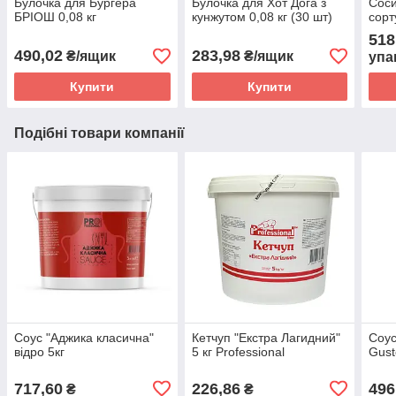
Булочка для Бургера
Булочка для Хот Дога з
Соси
БРІОШ 0,08 кг
кунжутом 0,08 кг (30 шт)
сорт
518
490,02
283,98
₴/ящик
₴/ящик
упа
Купити
Купити
Подібні товари компанії
Соус "Аджика класична"
Кетчуп "Екстра Лагидний"
Соус
відро 5кг
5 кг Professional
Gust
717,60
226,86
496
₴
₴