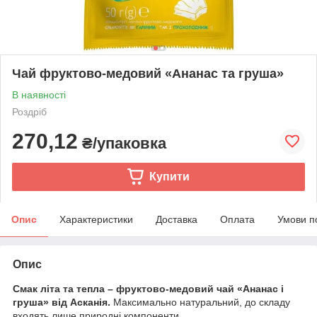
Чай фруктово-медовий «Ананас та груша»
В наявності
Роздріб
270,12
₴/упаковка
Купити
Опис
Характеристики
Доставка
Оплата
Умови п
Опис
Смак літа та тепла – фруктово-медовий чай «Ананас і
груша» від Асканія.
Максимально натуральний, до складу
входять лише природні компоненти.