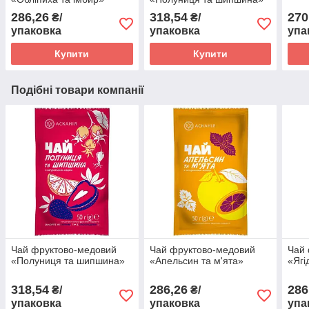
286,26
318,54
270
₴/
₴/
упаковка
упаковка
упа
Купити
Купити
Подібні товари компанії
Чай фруктово-медовий
Чай фруктово-медовий
Чай 
«Полуниця та шипшина»
«Апельсин та м'ята»
«Ягі
318,54
286,26
286
₴/
₴/
упаковка
упаковка
упа