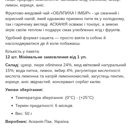
лимон, кориця, аніс.
Фруктово-медовий чай «ОБЛІПИХА І ІМБІР» - це смачний і
корисний напій, який однаково приємно пити як у холодному,
так і гарячому вигляді. АСКАНІЯ освіжає і тонізує, а зимою
зігріє своїм теплом і подарує смак улюблених ягід і фруктів.
Удобний формат сашета — просто взяти із собою й
насолоджуватися де й коли побажаєш.
Кількість у пакета:
12 шт. Мінімальне замовлення від 1 уп.
Склад:
цукор, пюре обліпихи 24%, мед квітковий натуральний
15%, вода питна, лимон, імбир 4%, регулятори кислотності:
кислота лимонна та натрій лимоннокислий, загустець пектин,
кориця, аніс звідчастий, консервант сорбат калію.
Умови зберігання:
Температура зберігання: (0°C) - (+25°C)
Термін придатності: 6 місяців.
Вес: 50 г
Виробник:
Асканія-Пак, Україна.