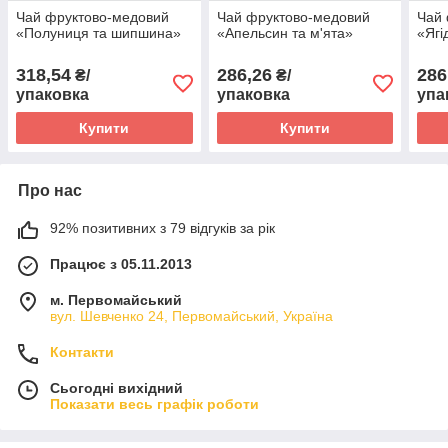
Чай фруктово-медовий
Чай фруктово-медовий
Чай 
«Полуниця та шипшина»
«Апельсин та м'ята»
«Ягі
318,54
286,26
286
₴/
₴/
упаковка
упаковка
упа
Купити
Купити
Про нас
92% позитивних з 79 відгуків за рік
Працює з 05.11.2013
м. Первомайський
вул. Шевченко 24, Первомайський, Україна
Контакти
Сьогодні вихідний
Показати весь графік роботи