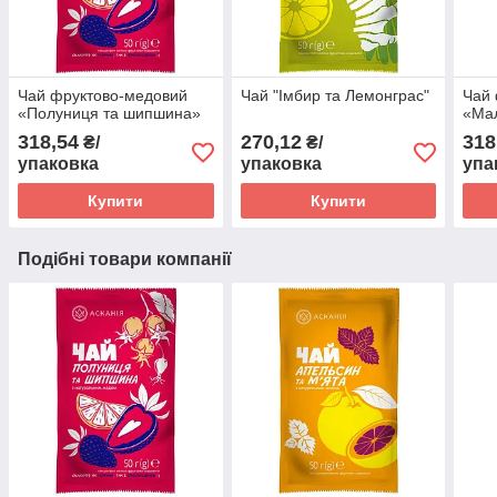
Чай фруктово-медовий
Чай "Імбир та Лемонграс"
Чай 
«Полуниця та шипшина»
«Мал
318,54
270,12
318
₴/
₴/
упаковка
упаковка
упа
Купити
Купити
Подібні товари компанії