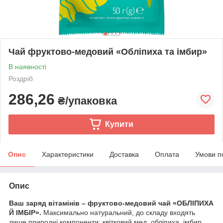
Чай фруктово-медовий «Обліпиха та імбир»
В наявності
Роздріб
286,26
₴/упаковка
Купити
Опис
Характеристики
Доставка
Оплата
Умови п
Опис
Ваш заряд вітамінів – фруктово-медовий чай «ОБЛІПИХА
Й ІМБІР».
Максимально натуральний, до складу входять
лише природні компоненти: квітковий мед, обліпиха, імбир,