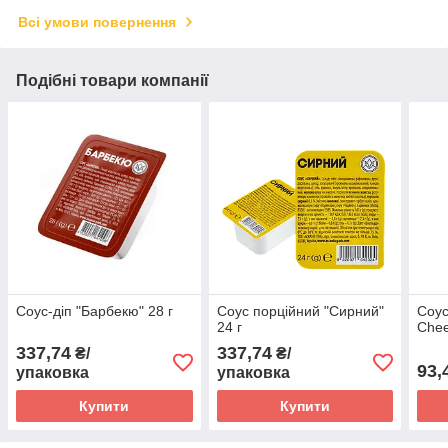
Всі умови повернення
Подібні товари компанії
Соус-діп "Барбекю" 28 г
Соус порційний "Сирний"
Соус
24 г
Chee
337,74
337,74
₴/
₴/
93,
упаковка
упаковка
Купити
Купити