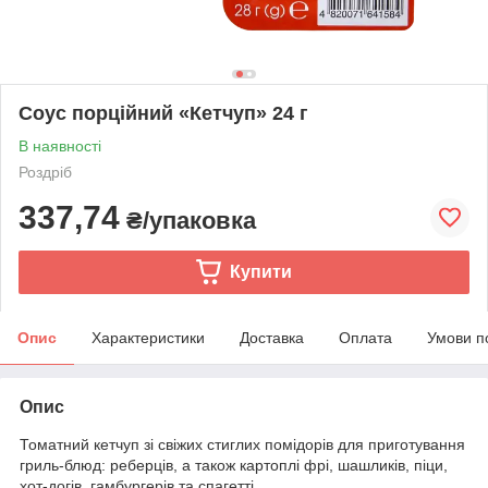
Соус порційний «Кетчуп» 24 г
В наявності
Роздріб
337,74
₴/упаковка
Купити
Опис
Характеристики
Доставка
Оплата
Умови п
Опис
Томатний кетчуп зі свіжих стиглих помідорів для приготування
гриль-блюд: реберців, а також картоплі фрі, шашликів, піци,
хот-догів, гамбургерів та спагетті.