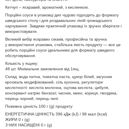
Кетчуп – яскравий, ароматний, з кислинкою.
Порційні соуси в упаковці дип чудово підходять до формату
шведського столу і для роздавальних ліній громадського
харчування. Завдяки практичній упаковці їх зручно зберігати і
використовувати.
Великий вибір яскравих смаків, професійна та зручна
у використання упаковка, стабільна якість продукту — все це
робить порційні соуси ідеальними для формату швидкого
обслуговування.
Кількість у ящику:
48 шт. Мінімальне замовлення від 1ящ.
Склад: вода питна, томатна паста, цукор білий, загусник
крохмаль модифікований, сіль кухонна, регулятори
кислотності: кислота молочна, оцтова кислота, цибуля,
консервант натрію бензоат, часник, кмин, кориця, гвоздика,
перець чорний, перець чилі.
Поживна цінність 100 г (g) продукту:
ЕНЕРГЕТИЧНА ЦІННІСТЬ 396 кДж (kJ) / 98 ккал (kcal)
ЖИРИ 0 г (g)
З НИХ НАСИЩЕНІ 0 г (g)