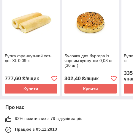
Булка французький хот-
Булочка для бургера із
Було
дог XL 0.09 кг
чорним кунжутом 0,08 кг
кг
(30 шт)
335
777,60
302,40
₴/ящик
₴/ящик
упа
Купити
Купити
Про нас
92% позитивних з 79 відгуків за рік
Працює з 05.11.2013