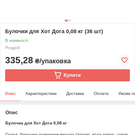
Булочки для Хот Дога 0,08 кг (36 шт)
В наявності
Роздріб
335,28
₴/упаковка
Купити
Опис
Характеристики
Доставка
Оплата
Умови п
Опис
Булочка для Хот Дога 0,08 кг
Склад: борошно пшеничне вищого ґатунку, вода питна, цукор,