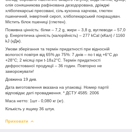
олія соняшникова рафінована дезодорована, дріжджі
хлібопекарські пресовані, сіль кухонна харчова, глютен
пшеничний, інвертний сироп, хлібопекарський покращувач.
Містить білок пшениці (глютен).
Поживна цінність: білки – 7,2 g, жири – 3,8 g, вуглеводи – 57,0
g. Енергетична цінність (калорійність) – 277 kCal (кКал) / 1160
kJ (кДж).
Умови зберігання та термін придатності при відносній
вологості повітря від 65% до 75%: 7 днів – по t від +6°С до
+28°С; 2 місяці при t-18±2°С. Термін придатності
дефростованої продукції – 36 годин. Повторно не
заморожувати!
Довжина 19 див.
Дата виготовлення вказана на упаковці. Номер партії
відповідає даті провадження. * ДСТУ 4585: 2006
Маса нетто: 1шт - 0,080 кг (кг).
Кількість у ящику 36 штук.
Приховати