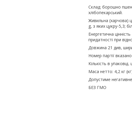
Склад: борошно пшени
хлібопекарський.
Живильна (харчова) ці
g, з яких цукру-5,3; біл
Енергетична цінність (
придатності при відно
Довжина 21 див, шири
Номер партії вказано
Кількість в упаковці, 
Маса нетто: 4,2 кг (кг
Допустиме негативне 
БЕЗ ГМО