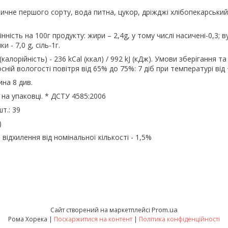
чне першого сорту, вода питна, цукор, дріжджі хлібопекарський
нність на 100г продукту: жири – 2,4g, у тому числі насичені-0,3; в
ки - 7,0 g, сіль-1г.
калорійність) - 236 kCal (ккал) / 992 kJ (кДж). Умови зберігання та
сній вологості повітря від 65% до 75%: 7 діб при температурі від
на 8 див.
 на упаковці. * ДСТУ 4585:2006
шт.: 39
)
відхилення від номінальної кількості - 1,5%
Prom.ua
Сайт створений на маркетплейсі
Рома Хорека |
Поскаржитися на контент
|
Політика конфіденційності